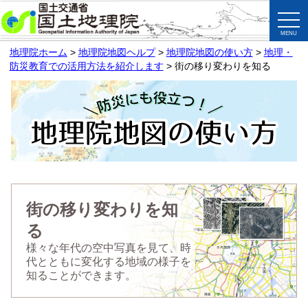
togg
navi
地理院ホーム
>
地理院地図ヘルプ
>
地理院地図の使い方
>
地理・
防災教育での活用方法を紹介します
> 街の移り変わりを知る
街の移り変わりを知
る
様々な年代の空中写真を見て、時
代とともに変化する地域の様子を
知ることができます。