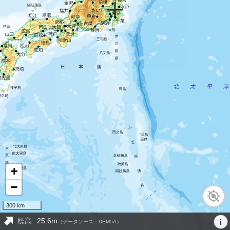
+
−
300 km
標高:
25.6m
i
（データソース：DEM5A）