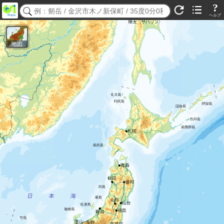
?
ヘルプ
地図