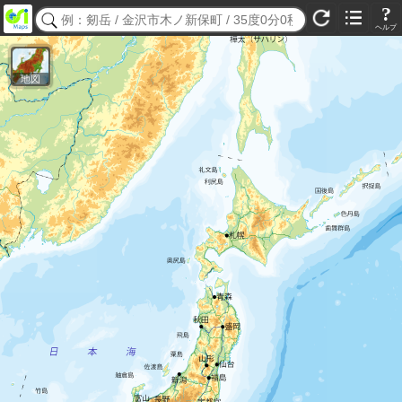
?
ヘルプ
地図