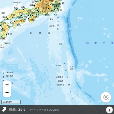
+
−
300 km
標高:
25.6m
i
（データソース：DEM5A）