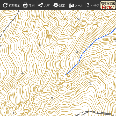
?
初期表示
印刷
共有
設定
ツール
ヘルプ