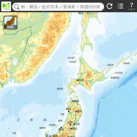
?
ヘルプ
地図