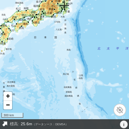
+
−
300 km
標高:
25.6m
i
（データソース：DEM5A）