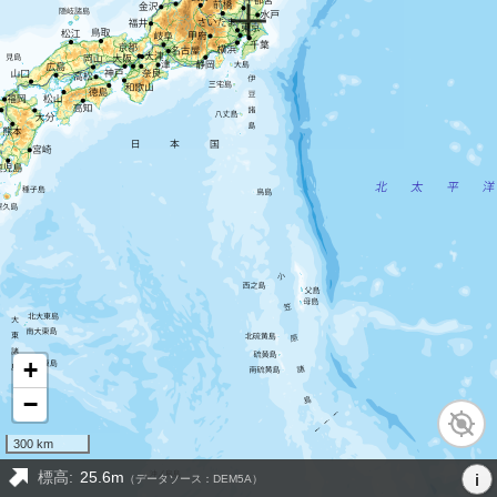
+
−
300 km
標高:
25.6m
i
（データソース：DEM5A）