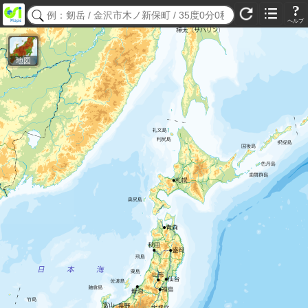
?
ヘルプ
地図