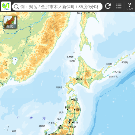
?
ヘルプ
地図