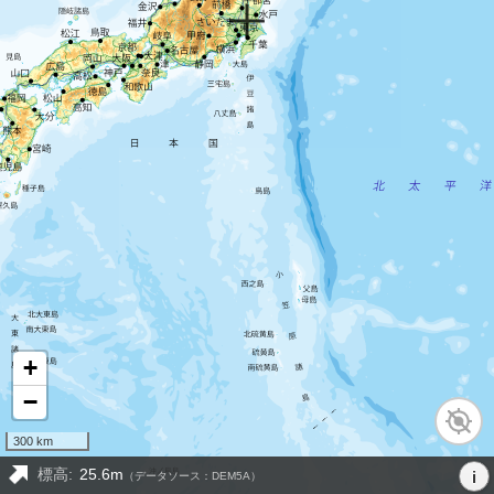
+
−
300 km
標高:
25.6m
i
（データソース：DEM5A）