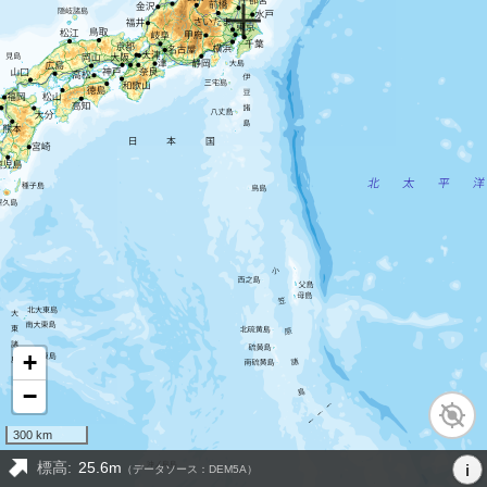
+
−
300 km
標高:
25.6m
i
（データソース：DEM5A）