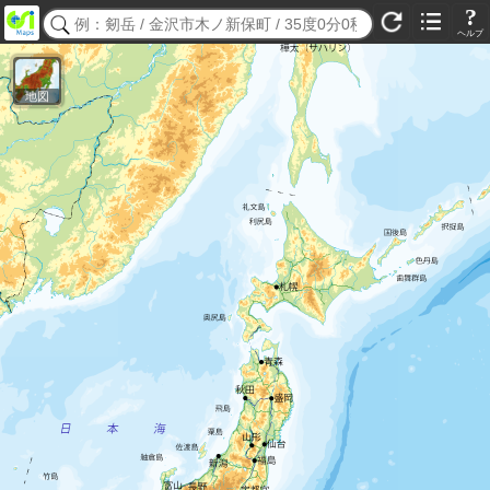
?
ヘルプ
地図