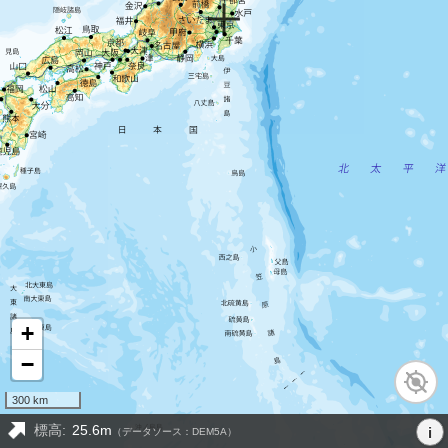
+
−
300 km
標高:
25.6m
i
（データソース：DEM5A）