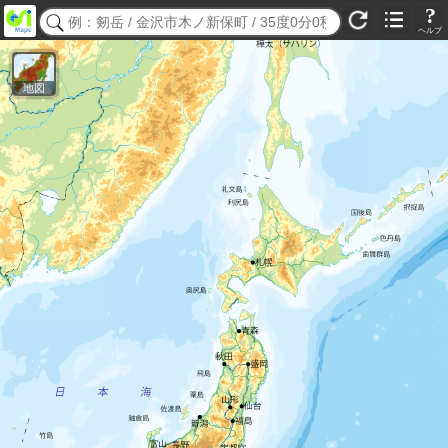
?
ヘルプ
地図