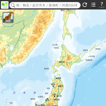
?
ヘルプ
地図