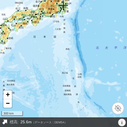
+
−
300 km
標高:
25.6m
i
（データソース：DEM5A）