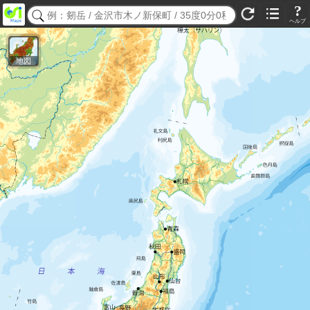
?
ヘルプ
地図