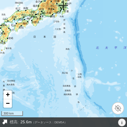
+
−
300 km
標高:
25.6m
i
（データソース：DEM5A）