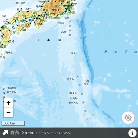
+
−
300 km
標高:
25.6m
i
（データソース：DEM5A）