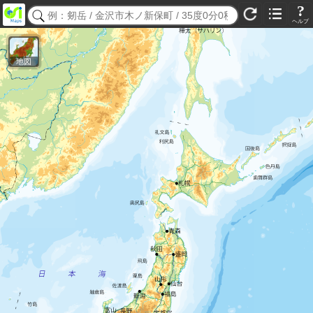
?
ヘルプ
地図